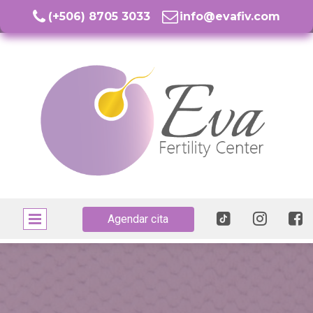


(+506) 8705 3033
info@evafiv.com



Agendar cita