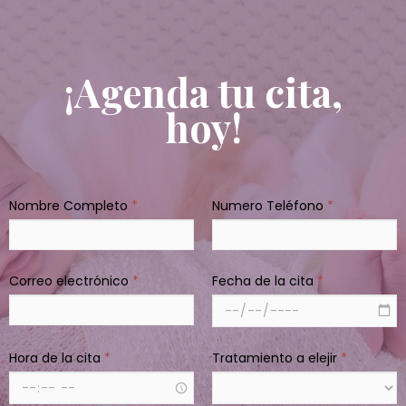
¡Agenda tu cita,
hoy!
Nombre Completo
*
Numero Teléfono
*
Correo electrónico
*
Fecha de la cita
*
Hora de la cita
*
Tratamiento a elejir
*