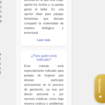
l
aporta los óvulos y su pareja
o
gesta al bebé. Es una
n
opción ideal para parejas
s
femeninas que desean
a
compartir la maternidad de
manera biológica y
emocional.
Leer más
a
¿Para quién está
o
indicado?
s
Este método está
s
especialmente indicado para
l
parejas de mujeres que
desean participar
Idiomas ◀
activamente en el proceso
de gestación, ya sea por
deseo personal o por
razones médicas como baja
reserva ovárica o problemas