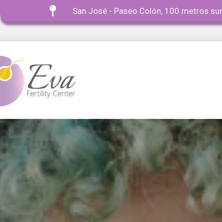

San José - Paseo Colón, 100 metros sur
Contenido
de
prueba
Este
es
el