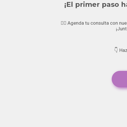
¡El primer paso 
👩‍⚕️ Agenda tu consulta con nu
¡Junt
👇 Haz