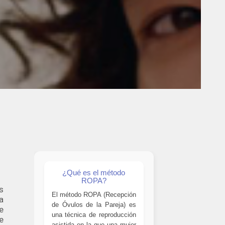
¿Qué es el método
ROPA?
s
El método ROPA (Recepción
a
de Óvulos de la Pareja) es
e
una técnica de reproducción
e
asistida en la que una mujer